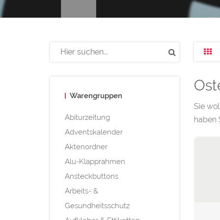
Ost
Warengruppen
Sie wol
Abiturzeitung
haben S
Adventskalender
Aktenordner
Alu-Klapprahmen
Ansteckbuttons
Arbeits- &
Gesundheitsschutz