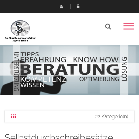
22 Kategorie(n)
Selbstdurchschreibesätze