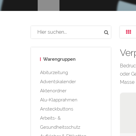
Ver
Warengruppen
Bedruc
Abiturzeitung
oder G
Adventskalender
Masse h
Aktenordner
Alu-Klapprahmen
Ansteckbuttons
Arbeits- &
Gesundheitsschutz