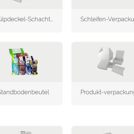
Stülpdeckel-Schachteln
Standbodenbeutel